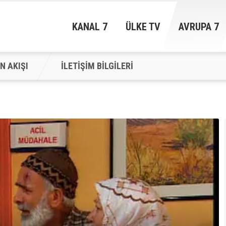
KANAL 7
ÜLKE TV
AVRUPA 7
N AKIŞI
İLETİŞİM BİLGİLERİ