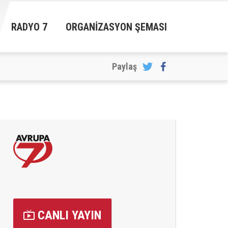
RADYO 7
ORGANIZASYON ŞEMASI
CANLI YAYIN