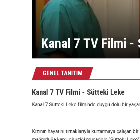
Kanal 7 TV Filmi -
GENEL TANITIM
Kanal 7 TV Filmi - Sütteki Leke
Kanal 7 Sütteki Leke filminde duygu dolu bir yaşam
Kızının hayatını tırnaklarıyla kurtarmaya çalışan bi
mağrurluğa karşı giriştiği mücadele “Sütteki Leke”