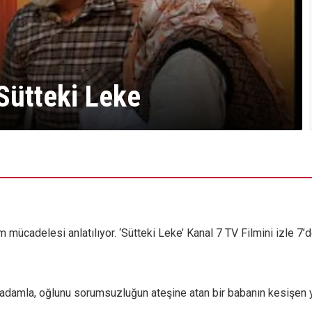
 Sütteki Leke
 mücadelesi anlatılıyor. ‘Sütteki Leke’ Kanal 7 TV Filmini izle 7’
r adamla, oğlunu sorumsuzluğun ateşine atan bir babanın kesişen yol
.