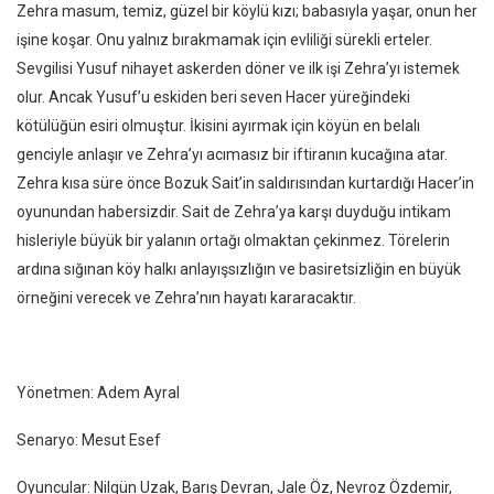
Zehra masum, temiz, güzel bir köylü kızı; babasıyla yaşar, onun her
işine koşar. Onu yalnız bırakmamak için evliliği sürekli erteler.
Sevgilisi Yusuf nihayet askerden döner ve ilk işi Zehra’yı istemek
olur. Ancak Yusuf’u eskiden beri seven Hacer yüreğindeki
kötülüğün esiri olmuştur. İkisini ayırmak için köyün en belalı
genciyle anlaşır ve Zehra’yı acımasız bir iftiranın kucağına atar.
Zehra kısa süre önce Bozuk Sait’in saldırısından kurtardığı Hacer’in
oyunundan habersizdir. Sait de Zehra’ya karşı duyduğu intikam
hisleriyle büyük bir yalanın ortağı olmaktan çekinmez. Törelerin
ardına sığınan köy halkı anlayışsızlığın ve basiretsizliğin en büyük
örneğini verecek ve Zehra’nın hayatı kararacaktır.
Yönetmen: Adem Ayral
Senaryo: Mesut Esef
Oyuncular: Nilgün Uzak, Barış Devran, Jale Öz, Nevroz Özdemir,