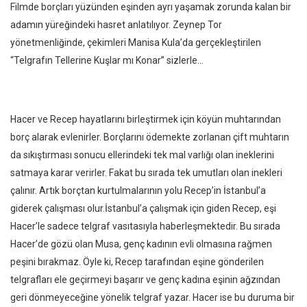
Filmde borçları yüzünden eşinden ayrı yaşamak zorunda kalan bir
adamın yüreğindeki hasret anlatılıyor. Zeynep Tor
yönetmenliğinde, çekimleri Manisa Kula’da gerçekleştirilen
“Telgrafın Tellerine Kuşlar mı Konar” sizlerle…
Hacer ve Recep hayatlarını birleştirmek için köyün muhtarından
borç alarak evlenirler. Borçlarını ödemekte zorlanan çift muhtarın
da sıkıştırması sonucu ellerindeki tek mal varlığı olan ineklerini
satmaya karar verirler. Fakat bu sırada tek umutları olan inekleri
çalınır. Artık borçtan kurtulmalarının yolu Recep’in İstanbul’a
giderek çalışması olur.İstanbul’a çalışmak için giden Recep, eşi
Hacer’le sadece telgraf vasıtasıyla haberleşmektedir. Bu sırada
Hacer’de gözü olan Musa, genç kadının evli olmasına rağmen
peşini bırakmaz. Öyle ki, Recep tarafından eşine gönderilen
telgrafları ele geçirmeyi başarır ve genç kadına eşinin ağzından
geri dönmeyeceğine yönelik telgraf yazar. Hacer ise bu duruma bir