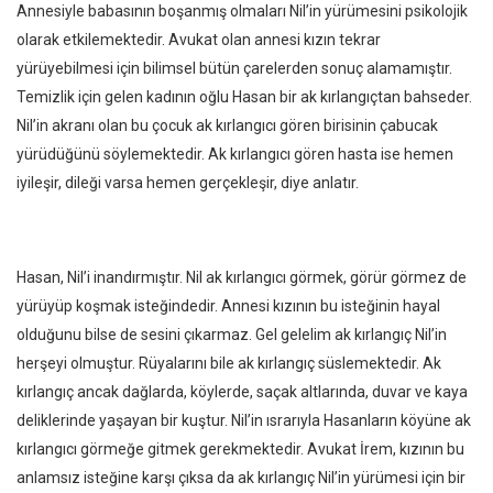
Annesiyle babasının boşanmış olmaları Nil’in yürümesini psikolojik
olarak etkilemektedir. Avukat olan annesi kızın tekrar
yürüyebilmesi için bilimsel bütün çarelerden sonuç alamamıştır.
Temizlik için gelen kadının oğlu Hasan bir ak kırlangıçtan bahseder.
Nil’in akranı olan bu çocuk ak kırlangıcı gören birisinin çabucak
yürüdüğünü söylemektedir. Ak kırlangıcı gören hasta ise hemen
iyileşir, dileği varsa hemen gerçekleşir, diye anlatır.
Hasan, Nil’i inandırmıştır. Nil ak kırlangıcı görmek, görür görmez de
yürüyüp koşmak isteğindedir. Annesi kızının bu isteğinin hayal
olduğunu bilse de sesini çıkarmaz. Gel gelelim ak kırlangıç Nil’in
herşeyi olmuştur. Rüyalarını bile ak kırlangıç süslemektedir. Ak
kırlangıç ancak dağlarda, köylerde, saçak altlarında, duvar ve kaya
deliklerinde yaşayan bir kuştur. Nil’in ısrarıyla Hasanların köyüne ak
kırlangıcı görmeğe gitmek gerekmektedir. Avukat İrem, kızının bu
anlamsız isteğine karşı çıksa da ak kırlangıç Nil’in yürümesi için bir