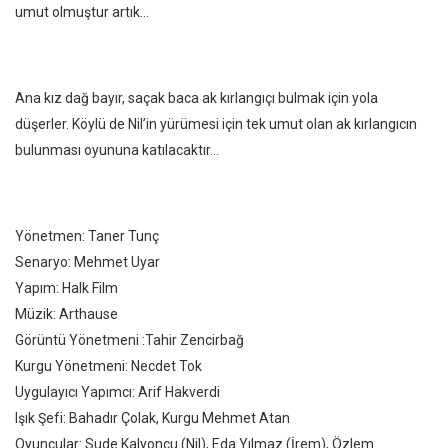
umut olmuştur artık…
Ana kız dağ bayır, saçak baca ak kırlangıçı bulmak için yola
düşerler. Köylü de Nil’in yürümesi için tek umut olan ak kırlangıcın
bulunması oyununa katılacaktır…
Yönetmen: Taner Tunç
Senaryo: Mehmet Uyar
Yapım: Halk Film
Müzik: Arthause
Görüntü Yönetmeni :Tahir Zencirbağ
Kurgu Yönetmeni: Necdet Tok
Uygulayıcı Yapımcı: Arif Hakverdi
Işık Şefi: Bahadır Çolak, Kurgu Mehmet Atan
Oyuncular: Sude Kalyoncu (Nil), Eda Yılmaz (İrem), Özlem