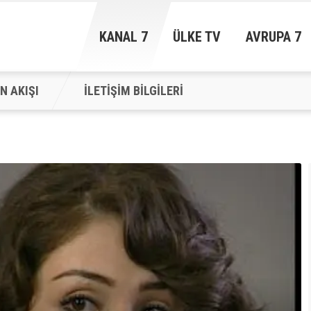
KANAL 7
ÜLKE TV
AVRUPA 7
N AKIŞI
İLETİŞİM BİLGİLERİ