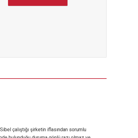
Sibel çalıştığı şirketin iflasından sorumlu
çinde bulunduğu duruma gönlü razı olmaz ve