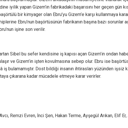
kendine iyilik yapan Gizem’in fabrikadaki başarısını her geçen gün
 başörtülü bir kimyager olan Ebru’yu Gizem’e karşı kullanmaya karar 
ahiplerine Ebru’nun başörtüsünün fabrikanın başına bazı sorunlar a
u’nun işine son verilir.
 artan Sibel bu sefer kendisine iş kapısı açan Gizem’in ondan ha
laşır ve Gizem’in işten kovulmasına sebep olur. Ebru ise başörtüsü
âlâ iş bulamamıştır. Dost bildiği insanın ihtirasları yüzünden işsi
 ortaya çıkarana kadar mücadele etmeye karar verirler.
Avcı, Remzi Evren, İnci Şen, Hakan Terme, Ayşegül Arıkan, Elif Er,