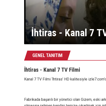
İhtiras - Kanal 7 T
GENEL TANITIM
İhtiras - Kanal 7 TV Filmi
Kanal 7 TV Filmi ‘İhtiras’ HD kalitesiyle izle7.com’
Fabrikada başarılı bir yönetici olan Gizem, eski ark
olmasına rağmen kendini temize çıkartmak için in