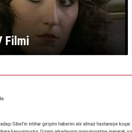
V Filmi
da.
adaşı Sibel’in intihar girişimi haberini alır almaz hastaneye koşar. 
tihara başvurmuştur. Gizem arkadaşının masumiyetine inanarak i