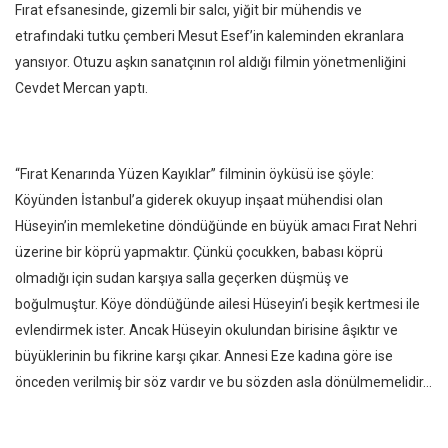
Fırat efsanesinde, gizemli bir salcı, yiğit bir mühendis ve
etrafındaki tutku çemberi Mesut Esef’in kaleminden ekranlara
yansıyor. Otuzu aşkın sanatçının rol aldığı filmin yönetmenliğini
Cevdet Mercan yaptı.
“Fırat Kenarında Yüzen Kayıklar” filminin öyküsü ise şöyle:
Köyünden İstanbul’a giderek okuyup inşaat mühendisi olan
Hüseyin’in memleketine döndüğünde en büyük amacı Fırat Nehri
üzerine bir köprü yapmaktır. Çünkü çocukken, babası köprü
olmadığı için sudan karşıya salla geçerken düşmüş ve
boğulmuştur. Köye döndüğünde ailesi Hüseyin’i beşik kertmesi ile
evlendirmek ister. Ancak Hüseyin okulundan birisine âşıktır ve
büyüklerinin bu fikrine karşı çıkar. Annesi Eze kadına göre ise
önceden verilmiş bir söz vardır ve bu sözden asla dönülmemelidir…