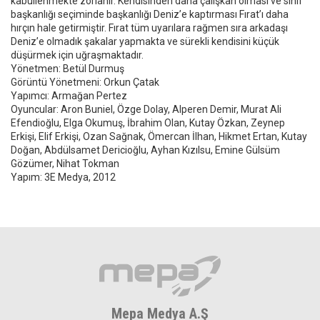
kabullenmekte zorlanır. Kendisinden daha çalışkan olması ve sınıf
başkanlığı seçiminde başkanlığı Deniz’e kaptırması Fırat’ı daha
hırçın hale getirmiştir. Fırat tüm uyarılara rağmen sıra arkadaşı
Deniz’e olmadık şakalar yapmakta ve sürekli kendisini küçük
düşürmek için uğraşmaktadır.
Yönetmen: Betül Durmuş
Görüntü Yönetmeni: Orkun Çatak
Yapımcı: Armağan Pertez
Oyuncular: Aron Buniel, Özge Dolay, Alperen Demir, Murat Ali
Efendioğlu, Elga Okumuş, İbrahim Olan, Kutay Özkan, Zeynep
Erkişi, Elif Erkişi, Ozan Sağnak, Ömercan İlhan, Hikmet Ertan, Kutay
Doğan, Abdülsamet Dericioğlu, Ayhan Kızılsu, Emine Gülsüm
Gözümer, Nihat Tokman
Yapım: 3E Medya, 2012
Mepa Medya A.Ş