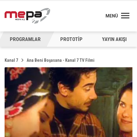
MENÜ
PROGRAMLAR
PROTOTİP
YAYIN AKIŞI
Kanal 7
Ana Beni Boşasana - Kanal 7 TV Filmi