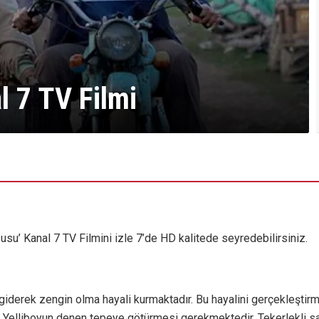
 7 TV Filmi
su’ Kanal 7 TV Filmini izle 7’de HD kalitede seyredebilirsiniz.
giderek zengin olma hayali kurmaktadır. Bu hayalini gerçekleştirme
ni Yelliboyun denen tepeye götürmesi gerekmektedir. Tekerlekli 