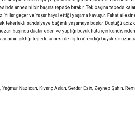
icesinde annesini bir başına tepede bırakır. Tek başına tepede kala
ıllar geçer ve Yaşar hayal ettiği yaşama kavuşur. Fakat ailesine v
erek tekerlekli sandalyeye bağımlı yaşamaya başlar. Düştüğü aciz 
mezarı başında dualar eden ve yaptığı büyük hata için kendisinden
adamın çıktığı tepede annesi ile ilgili öğrendiği büyük sır üzüntüsü
e, Yağmur Nazlıcan, Kıvanç Aslan, Serdar Esin, Zeynep Şahin, Rem