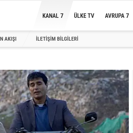
KANAL 7
ÜLKE TV
AVRUPA 7
N AKIŞI
İLETİŞİM BİLGİLERİ