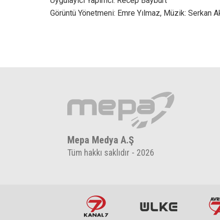
Uygulayıcı Yapımcı: Recep Bayburt
Görüntü Yönetmeni: Emre Yılmaz, Müzik: Serkan A
Mepa Medya A.Ş
Tüm hakkı saklıdır - 2026
Radyo7
Haber7
İzl