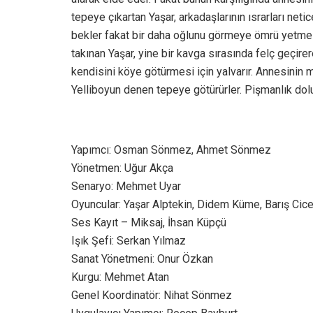
tepeye çıkartan Yaşar, arkadaşlarının ısrarları net
bekler fakat bir daha oğlunu görmeye ömrü yetmez. Y
takınan Yaşar, yine bir kavga sırasında felç geçir
kendisini köye götürmesi için yalvarır. Annesinin 
Yelliboyun denen tepeye götürürler. Pişmanlık dolu 
Yapımcı: Osman Sönmez, Ahmet Sönmez
Yönetmen: Uğur Akça
Senaryo: Mehmet Uyar
Oyuncular: Yaşar Alptekin, Didem Küme, Barış Cic
Ses Kayıt – Miksaj, İhsan Küpçü
Işık Şefi: Serkan Yılmaz
Sanat Yönetmeni: Onur Özkan
Kurgu: Mehmet Atan
Genel Koordinatör: Nihat Sönmez