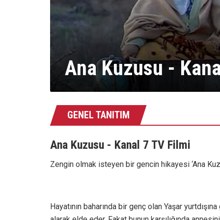
Ana Kuzusu - Kanal
GENEL TANITIM
Ana Kuzusu - Kanal 7 TV Filmi
Zengin olmak isteyen bir gencin hikayesi ‘Ana Kuzu
Hayatının baharında bir genç olan Yaşar yurtdışına 
alarak elde eder. Fakat bunun karşılığında annesi