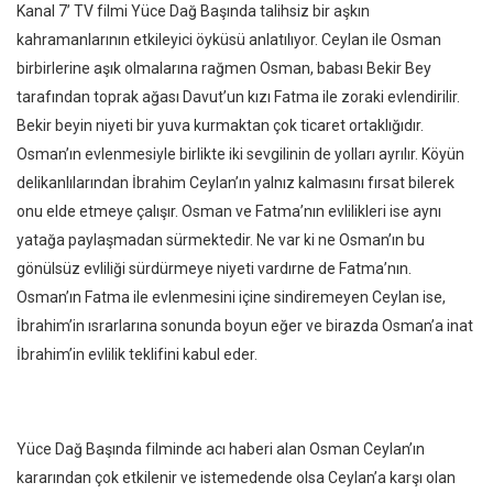
Kanal 7’ TV filmi Yüce Dağ Başında talihsiz bir aşkın
kahramanlarının etkileyici öyküsü anlatılıyor. Ceylan ile Osman
birbirlerine aşık olmalarına rağmen Osman, babası Bekir Bey
tarafından toprak ağası Davut’un kızı Fatma ile zoraki evlendirilir.
Bekir beyin niyeti bir yuva kurmaktan çok ticaret ortaklığıdır.
Osman’ın evlenmesiyle birlikte iki sevgilinin de yolları ayrılır. Köyün
delikanlılarından İbrahim Ceylan’ın yalnız kalmasını fırsat bilerek
onu elde etmeye çalışır. Osman ve Fatma’nın evlilikleri ise aynı
yatağa paylaşmadan sürmektedir. Ne var ki ne Osman’ın bu
gönülsüz evliliği sürdürmeye niyeti vardırne de Fatma’nın.
Osman’ın Fatma ile evlenmesini içine sindiremeyen Ceylan ise,
İbrahim’in ısrarlarına sonunda boyun eğer ve birazda Osman’a inat
İbrahim’in evlilik teklifini kabul eder.
Yüce Dağ Başında filminde acı haberi alan Osman Ceylan’ın
kararından çok etkilenir ve istemedende olsa Ceylan’a karşı olan